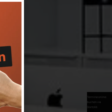
Termine online
buchen via
Doctolib