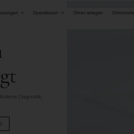
istungen
Operationen
Ohren anlegen
Ohrlochst
n
rgt
Moderne Diagnostik,
0